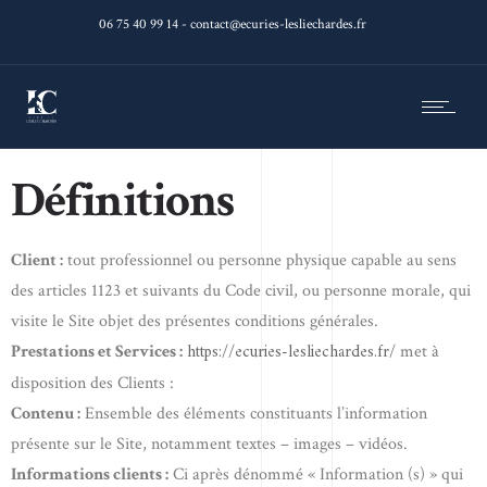
06 75 40 99 14 - contact@ecuries-lesliechardes.fr
Définitions
Client :
tout professionnel ou personne physique capable au sens
des articles 1123 et suivants du Code civil, ou personne morale, qui
visite le Site objet des présentes conditions générales.
https://ecuries-lesliechardes.fr/
Prestations et Services :
met à
disposition des Clients :
Contenu :
Ensemble des éléments constituants l’information
présente sur le Site, notamment textes – images – vidéos.
Informations clients :
Ci après dénommé « Information (s) » qui